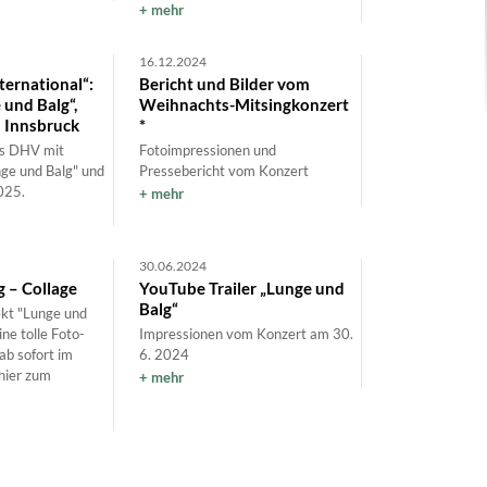
mehr
16.12.2024
ernational“:
Bericht und Bilder vom
 und Balg“,
Weihnachts-Mitsingkonzert
u Innsbruck
*
es DHV mit
Fotoimpressionen und
nge und Balg" und
Pressebericht vom Konzert
025.
mehr
30.06.2024
 – Collage
YouTube Trailer „Lunge und
Balg“
kt "Lunge und
ne tolle Foto-
Impressionen vom Konzert am 30.
.ab sofort im
6. 2024
hier zum
mehr