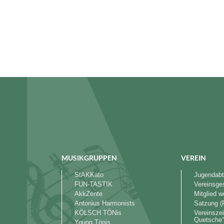
MUSIKGRUPPEN
VEREIN
StAKKato
Jugendabt
FUN-TASTIK
Vereinsge
AkkZente
Mitglied 
Antonius Harmonists
Satzung (
KÖLSCH TÖNis
Vereinszei
Quetsche
Young Tönis