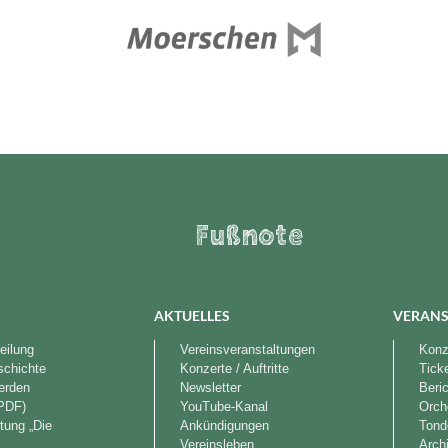
Fußnote
AKTUELLES
VERANS
eilung
Vereinsveranstaltungen
Konze
schichte
Konzerte / Auftritte
Tick
werden
Newsletter
Beri
PDF)
YouTube-Kanal
Orch
tung „Die
Ankündigungen
Tond
“
Vereinsleben
Arch