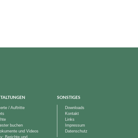
TALTUNGEN
SONSTIGES
rte / Auftritte
Downloads
ets
Kontakt
chte
Links
ester buchen
Impressum
okumente und Videos
Datenschutz
iv: Berichte und