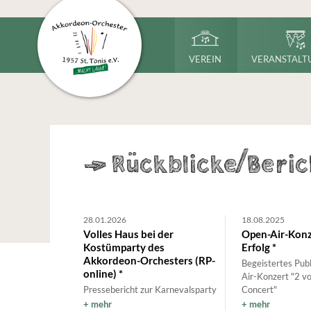
VEREIN
VERANSTALT
->
Rückblicke/Beric
28.01.2026
18.08.2025
Volles Haus bei der
Open-Air-Konze
Kostümparty des
Erfolg *
Akkordeon-Orchesters (RP-
Begeistertes Pub
online) *
Air-Konzert "2 vor
Pressebericht zur Karnevalsparty
Concert"
mehr
mehr