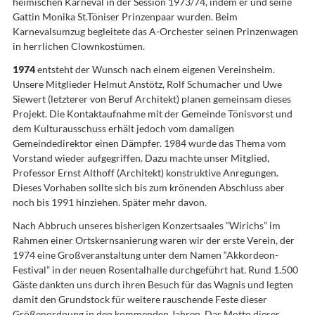
heimischen Karneval in der Session 1973/74, indem er und seine
Gattin Monika St.Töniser Prinzenpaar wurden. Beim
Karnevalsumzug begleitete das A-Orchester seinen Prinzenwagen
in herrlichen Clownkostümen.
1974
entsteht der Wunsch nach einem eigenen Vereinsheim.
Unsere Mitglieder Helmut Anstötz, Rolf Schumacher und Uwe
Siewert (letzterer von Beruf Architekt) planen gemeinsam dieses
Projekt. Die Kontaktaufnahme mit der Gemeinde Tönisvorst und
dem Kulturausschuss erhält jedoch vom damaligen
Gemeindedirektor einen Dämpfer. 1984 wurde das Thema vom
Vorstand wieder aufgegriffen. Dazu machte unser Mitglied,
Professor Ernst Althoff (Architekt) konstruktive Anregungen.
Dieses Vorhaben sollte sich bis zum krönenden Abschluss aber
noch bis 1991 hinziehen. Später mehr davon.
Nach Abbruch unseres bisherigen Konzertsaales “Wirichs” im
Rahmen einer Ortskernsanierung waren wir der erste Verein, der
1974 eine Großveranstaltung unter dem Namen “Akkordeon-
Festival” in der neuen Rosentalhalle durchgeführt hat. Rund 1.500
Gäste dankten uns durch ihren Besuch für das Wagnis und legten
damit den Grundstock für weitere rauschende Feste dieser
Größenordnung in den kommenden Jahren. Das Motto dieser