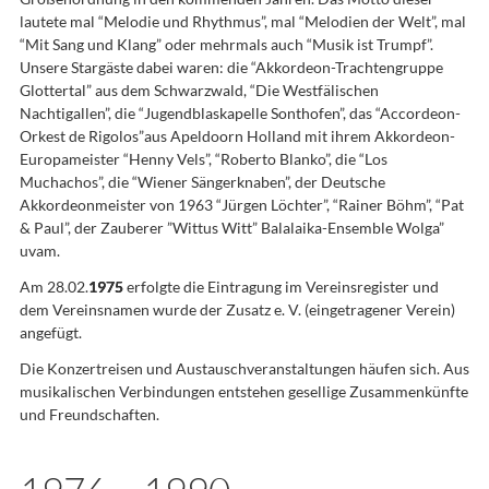
lautete mal “Melodie und Rhythmus”, mal “Melodien der Welt”, mal
“Mit Sang und Klang” oder mehrmals auch “Musik ist Trumpf”.
Unsere Stargäste dabei waren: die “Akkordeon-Trachtengruppe
Glottertal” aus dem Schwarzwald, “Die Westfälischen
Nachtigallen”, die “Jugendblaskapelle Sonthofen”, das “Accordeon-
Orkest de Rigolos”aus Apeldoorn Holland mit ihrem Akkordeon-
Europameister “Henny Vels”, “Roberto Blanko”, die “Los
Muchachos”, die “Wiener Sängerknaben”, der Deutsche
Akkordeonmeister von 1963 “Jürgen Löchter”, “Rainer Böhm”, “Pat
& Paul”, der Zauberer ”Wittus Witt” Balalaika-Ensemble Wolga”
uvam.
Am 28.02.
1975
erfolgte die Eintragung im Vereinsregister und
dem Vereinsnamen wurde der Zusatz e. V. (eingetragener Verein)
angefügt.
Die Konzertreisen und Austauschveranstaltungen häufen sich. Aus
musikalischen Verbindungen entstehen gesellige Zusammenkünfte
und Freundschaften.