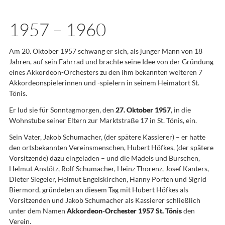
1957 – 1960
Am 20. Oktober 1957 schwang er sich, als junger Mann von 18
Jahren, auf sein Fahrrad und brachte seine Idee von der Gründung
eines Akkordeon-Orchesters zu den ihm bekannten weiteren 7
Akkordeonspielerinnen und -spielern in seinem Heimatort St.
Tönis.
Er lud sie für Sonntagmorgen, den
27. Oktober 1957
, in die
Wohnstube seiner Eltern zur Marktstraße 17 in St. Tönis, ein.
Sein Vater, Jakob Schumacher, (der spätere Kassierer) – er hatte
den ortsbekannten Vereinsmenschen, Hubert Höfkes, (der spätere
Vorsitzende) dazu eingeladen – und die Mädels und Burschen,
Helmut Anstötz, Rolf Schumacher, Heinz Thorenz, Josef Kanters,
Dieter Siegeler, Helmut Engelskirchen, Hanny Porten und Sigrid
Biermord, gründeten an diesem Tag mit Hubert Höfkes als
Vorsitzenden und Jakob Schumacher als Kassierer schließlich
unter dem Namen
Akkordeon-Orchester 1957 St. Tönis
den
Verein.