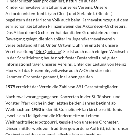
Kinderprinzenpaar proklamiert, natürlich auf der
Kinderkarnevalsveranstaltung unseres Vereins. Unsere
Akkordeonisten Toni I. (van Cleef) und Stefanie I. (Richter)
begeistern das närrische Volk auch beim Karnevalsumzug auf dem
sehr schön gestalteten Prinzenwagen des Akkordeon-Orchesters.
Das Akkordeon-Orchester hat damit den Grundstein zu einer
Bewegung gelegt, die sich später im Jugendkarnevalsverein
verselbstständigt hat. Unter Ortwin Dühring entsteht unsere
Vereinszeitung “
Die Quetsche
”. Sie ist auch nach einigen Wechseln
in der Schriftleitung heute noch fester Bestandteil und guter
Informationsträger unseres Vereins. Unter der Leitung von Heinz
Hox wird das Ensemble, zeitweise auch A-Orchester oder
Kammer-Orchester genannt, ins Leben gerufen.
1979
erreicht der Verein die Zahl von 391 Gesamtmitglieder.
Nach zwei vorangegangenen Konzerten in der St. Töniser- und
Vorster Pfarrkirche in den letzten beiden Jahren beginnt ab
Weihnachten
1980
in der St. Cornelius-Pfarrkirche zu St. Tönis
jeweils am Heiligabend die Kindermette mit einem
Weihnachtsliederpotpourri, gespielt von unserem Orchester.
Dieser, mittlerweile zur Tradition gewordene Auftritt, ist für unser
Orchester seither der musikalische Jahresabschluss.