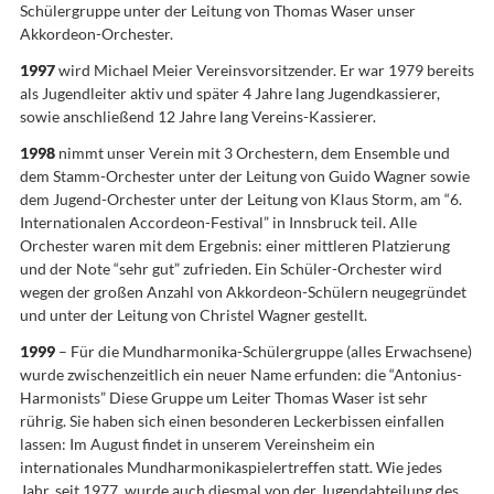
Schülergruppe unter der Leitung von Thomas Waser unser
Akkordeon-Orchester.
1997
wird Michael Meier Vereinsvorsitzender. Er war 1979 bereits
als Jugendleiter aktiv und später 4 Jahre lang Jugendkassierer,
sowie anschließend 12 Jahre lang Vereins-Kassierer.
1998
nimmt unser Verein mit 3 Orchestern, dem Ensemble und
dem Stamm-Orchester unter der Leitung von Guido Wagner sowie
dem Jugend-Orchester unter der Leitung von Klaus Storm, am “6.
Internationalen Accordeon-Festival” in Innsbruck teil. Alle
Orchester waren mit dem Ergebnis: einer mittleren Platzierung
und der Note “sehr gut” zufrieden. Ein Schüler-Orchester wird
wegen der großen Anzahl von Akkordeon-Schülern neugegründet
und unter der Leitung von Christel Wagner gestellt.
1999
– Für die Mundharmonika-Schülergruppe (alles Erwachsene)
wurde zwischenzeitlich ein neuer Name erfunden: die “Antonius-
Harmonists” Diese Gruppe um Leiter Thomas Waser ist sehr
rührig. Sie haben sich einen besonderen Leckerbissen einfallen
lassen: Im August findet in unserem Vereinsheim ein
internationales Mundharmonikaspielertreffen statt. Wie jedes
Jahr, seit 1977, wurde auch diesmal von der Jugendabteilung des