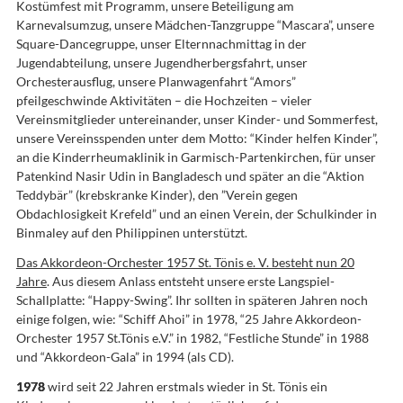
Kostümfest mit Programm, unsere Beteiligung am
Karnevalsumzug, unsere Mädchen-Tanzgruppe “Mascara”, unsere
Square-Dancegruppe, unser Elternnachmittag in der
Jugendabteilung, unsere Jugendherbergsfahrt, unser
Orchesterausflug, unsere Planwagenfahrt “Amors”
pfeilgeschwinde Aktivitäten – die Hochzeiten – vieler
Vereinsmitglieder untereinander, unser Kinder- und Sommerfest,
unsere Vereinsspenden unter dem Motto: “Kinder helfen Kinder”,
an die Kinderrheumaklinik in Garmisch-Partenkirchen, für unser
Patenkind Nasir Udin in Bangladesch und später an die “Aktion
Teddybär” (krebskranke Kinder), den ”Verein gegen
Obdachlosigkeit Krefeld” und an einen Verein, der Schulkinder in
Binmaley auf den Philippinen unterstützt.
Das Akkordeon-Orchester 1957 St. Tönis e. V. besteht nun 20
Jahre
. Aus diesem Anlass entsteht unsere erste Langspiel-
Schallplatte: “Happy-Swing”. Ihr sollten in späteren Jahren noch
einige folgen, wie: “Schiff Ahoi” in 1978, “25 Jahre Akkordeon-
Orchester 1957 St.Tönis e.V.” in 1982, “Festliche Stunde” in 1988
und “Akkordeon-Gala” in 1994 (als CD).
1978
wird seit 22 Jahren erstmals wieder in St. Tönis ein