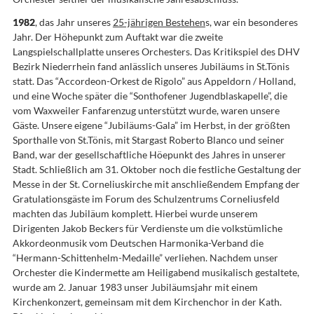
1982
, das Jahr unseres
25-jährigen Bestehen
s, war ein besonderes
Jahr. Der Höhepunkt zum Auftakt war die zweite
Langspielschallplatte unseres Orchesters. Das Kritikspiel des DHV
Bezirk Niederrhein fand anlässlich unseres Jubiläums in St.Tönis
statt. Das “Accordeon-Orkest de Rigolo” aus Appeldorn / Holland,
und eine Woche später die “Sonthofener Jugendblaskapelle”, die
vom Waxweiler Fanfarenzug unterstützt wurde, waren unsere
Gäste. Unsere eigene “Jubiläums-Gala” im Herbst, in der größten
Sporthalle von St.Tönis, mit Stargast Roberto Blanco und seiner
Band, war der gesellschaftliche Höepunkt des Jahres in unserer
Stadt. Schließlich am 31. Oktober noch die festliche Gestaltung der
Messe in der St. Corneliuskirche mit anschließendem Empfang der
Gratulationsgäste im Forum des Schulzentrums Corneliusfeld
machten das Jubiläum komplett. Hierbei wurde unserem
Dirigenten Jakob Beckers für Verdienste um die volkstümliche
Akkordeonmusik vom Deutschen Harmonika-Verband die
“Hermann-Schittenhelm-Medaille” verliehen. Nachdem unser
Orchester die Kindermette am Heiligabend musikalisch gestaltete,
wurde am 2. Januar 1983 unser Jubiläumsjahr mit einem
Kirchenkonzert, gemeinsam mit dem Kirchenchor in der Kath.