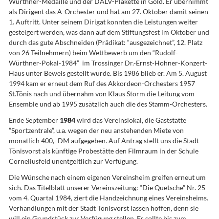
Würthner-Medaille und der DALV-Plakette in Gold. Er übernimmt
als Dirigent das A-Orchester und hat am 27. Oktober damit seinen
1. Auftritt. Unter seinem Dirigat konnten die Leistungen weiter
gesteigert werden, was dann auf dem Stiftungsfest im Oktober und
durch das gute Abschneiden (Prädikat: “ausgezeichnet”, 12. Platz
von 26 Teilnehmern) beim Wettbewerb um den “Rudolf-
Würthner-Pokal-1984” im Trossinger Dr.-Ernst-Hohner-Konzert-
Haus unter Beweis gestellt wurde. Bis 1986 blieb er. Am 5. August
1994 kam er erneut dem Ruf des Akkordeon-Orchesters 1957
St.Tönis nach und übernahm von Klaus Storm die Leitung vom
Ensemble und ab 1995 zusätzlich auch die des Stamm-Orchesters.
Ende September
1984
wird das Vereinslokal, die Gaststätte
”Sportzentrale”, u.a. wegen der neu anstehenden Miete von
monatlich 400,- DM aufgegeben. Auf Antrag stellt uns die Stadt
Tönisvorst als künftige Probestätte den Filmraum in der Schule
Corneliusfeld unentgeltlich zur Verfügung.
Die Wünsche nach einem eigenen Vereinsheim greifen erneut um
sich. Das Titelblatt unserer Vereinszeitung: “Die Quetsche” Nr. 25
vom 4. Quartal 1984, ziert die Handzeichnung eines Vereinsheims.
Verhandlungen mit der Stadt Tönisvorst lassen hoffen, denn sie
will ein Grundstück zur Verfügung stellen. Es sollte bis zum