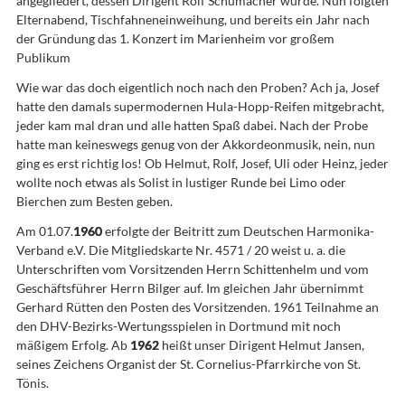
angegliedert, dessen Dirigent Rolf Schumacher wurde. Nun folgten
Elternabend, Tischfahneneinweihung, und bereits ein Jahr nach
der Gründung das 1. Konzert im Marienheim vor großem
Publikum
Wie war das doch eigentlich noch nach den Proben? Ach ja, Josef
hatte den damals supermodernen Hula-Hopp-Reifen mitgebracht,
jeder kam mal dran und alle hatten Spaß dabei. Nach der Probe
hatte man keineswegs genug von der Akkordeonmusik, nein, nun
ging es erst richtig los! Ob Helmut, Rolf, Josef, Uli oder Heinz, jeder
wollte noch etwas als Solist in lustiger Runde bei Limo oder
Bierchen zum Besten geben.
Am 01.07.
1960
erfolgte der Beitritt zum Deutschen Harmonika-
Verband e.V. Die Mitgliedskarte Nr. 4571 / 20 weist u. a. die
Unterschriften vom Vorsitzenden Herrn Schittenhelm und vom
Geschäftsführer Herrn Bilger auf. Im gleichen Jahr übernimmt
Gerhard Rütten den Posten des Vorsitzenden. 1961 Teilnahme an
den DHV-Bezirks-Wertungsspielen in Dortmund mit noch
mäßigem Erfolg. Ab
1962
heißt unser Dirigent Helmut Jansen,
seines Zeichens Organist der St. Cornelius-Pfarrkirche von St.
Tönis.