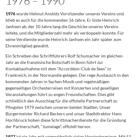
1976 – 1990
1976
wurde Helmut Anstötz Vorsitzender unseres Vereins und
blieb es auch für die kommenden 16 Jahre. Er löste Heinrich
Janhsen ab, der 10 Jahre lang die Geschicke unseres Vereins
leitete, und die Mitgliederzahl mehr als verdoppeln konnte. Für
seine Verdienste wurde Heinrich Janhsen ein Jahr später zum
Ehrenmitglied gewählt.
Ein Schreiben des Schriftführers Rolf Schumacher im gleichen
Jahr an die französische Botschaft in Bonn führt zur
Kontaktaufnahme mit dem “Accordéon-Club de Sees” in
Frankreich, in der Normandie gelegen. Der rege Austausch in den
kommenden Jahren in Sachen Musik und regelmäßigen
gegenseitigen Orchesterreisen mit Konzerten und geselligen
Veranstaltungen führt zu engen Freundschaften. Dies gibt
schließlich den Ausschlag für die offizielle Partnerschaft zu
Pfingsten 1979 zwischen unseren beiden Städten. Unser
Bürgermeister Richard Beckers und unser Stadtdirektor Hans
Hochbruck hoben diese Schrittmacherdienste für die Gründung
der Partnerschaft, “Jumelage”, offiziell hervor.
1977
ist ein Jahr mit ungewöhnlich vielen Vereinsterminen. Mit 51