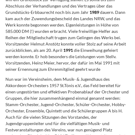
Abschluss der Verhandlungen und des Vertrages über das
Grundstücks-Erbbaurecht noch bis zum Jahr
1989
dauern. Dann
kam auch der Zuwendungsbescheid des Landes NRW, und das
Werk konnte begonnen werden. Eigenleistungen in Höhe von
585.000 DM (!) wurden erbracht. Viele freiwillige Helfer aus
Reihen der Mitgliedschaft trugen zum Gelingen des Werks bei.
Vorsitzender Helmut Anstötz konnte voller Stolz auf seine Arbeit
zurückblicken, als am 20. April
1991
die Einweihung gefeiert
werden konnte. Er hob besonders die Leistungen vom Stellv.
Vorsitzenden, Heinz Meier, hervor, der dafür im Mai 1991 mit
seiner Ernennung zum Ehrenmitglied geehrt wurde
Nun war im Vereinsheim, dem Musik- & Jugendhaus des
Akkordeon-Orchesters 1957 St.Tönis e.V., das Feld bereitet für
einen ungestörten und effektiven Probenablauf der Orchester und
Gruppen, die hier zusammenhängend einmal genannt werden:
Stamm-Orchester, Jugend-Orchester, Schüler-Orchester, Hobby-
Orchester, Ensemble, Quintett und die Schülergruppen A bis H.
Auch für die vielen Sitzungen des Vorstandes, der
Jugendgruppenleiter und für die vielfältigen Musik- und
Festveranstaltungen des Vereins, war nun genügend Platz