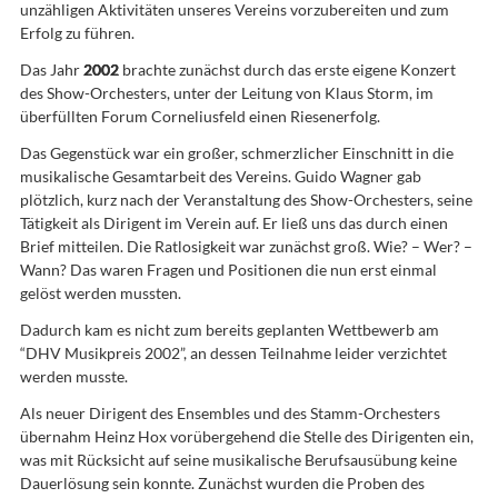
unzähligen Aktivitäten unseres Vereins vorzubereiten und zum
Erfolg zu führen.
Das Jahr
2002
brachte zunächst durch das erste eigene Konzert
des Show-Orchesters, unter der Leitung von Klaus Storm, im
überfüllten Forum Corneliusfeld einen Riesenerfolg.
Das Gegenstück war ein großer, schmerzlicher Einschnitt in die
musikalische Gesamtarbeit des Vereins. Guido Wagner gab
plötzlich, kurz nach der Veranstaltung des Show-Orchesters, seine
Tätigkeit als Dirigent im Verein auf. Er ließ uns das durch einen
Brief mitteilen. Die Ratlosigkeit war zunächst groß. Wie? – Wer? –
Wann? Das waren Fragen und Positionen die nun erst einmal
gelöst werden mussten.
Dadurch kam es nicht zum bereits geplanten Wettbewerb am
“DHV Musikpreis 2002”, an dessen Teilnahme leider verzichtet
werden musste.
Als neuer Dirigent des Ensembles und des Stamm-Orchesters
übernahm Heinz Hox vorübergehend die Stelle des Dirigenten ein,
was mit Rücksicht auf seine musikalische Berufsausübung keine
Dauerlösung sein konnte. Zunächst wurden die Proben des