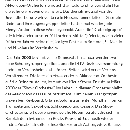
Akkordeon-Orchesters eine achttägige Jugendherbergsfahrt für
die Schülergruppen organisiert. Das diesjährige Ziel war die
Jugendherberge Zwingenberg in Hessen. Jugendleiterin Gabriele
Bader und ihre Jugendgruppenleiter hatten mal wieder jede
Menge Action in diese Woche gepackt. Auch die “Krabbelgruppe”
(die Kleinkinder unserer “Akkordeon-Mütter”) feierte, wie in vielen
früheren Jahren, seine diesjährigen Feste zum Sommer, St. Martin
und Nikolaus im Vereinsheim.
Das Jahr
2000
beginnt verheißungsvoll. Im Januar werden zwei
neue Schülergruppen gebildet, und die DHV-Bezirksversammlung
findet im Vereinsheim statt. Robert Seifert wird neuer Vereins-
Vorsitzender. Die Idee, ein etwas anderes Akkordeon-Orchester
auf die Beine zu stellen, kommt von Klaus Storm. Er ruft im März
2000 das “Show-Orchester“ ins Leben. In diesem Orchester bleibt
das Akkordeon das Hauptinstrument. Zum neuen Klangkörper
tragen bei: Keyboard, Gitarre, Soloinstrumente (Mundharmonika,
Trompete und Saxophon, Schlagzeug) und Gesang. Das Show-
Orchester spielt überwiegend solche Notenliteratur, die sich im
Bereich der rhythmischen Rock-, Pop- und Jazzmusik wieder
findet. Zusätzlich sollen diese Stücke durch Action, wie z. B. Tanz,