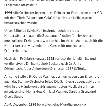
Frage wird oft gestellt.
1994
Alle Orchester leisten ihren Beitrag zur Produktion einer CD
mit dem Titel: “Akkordeon-Gala”, die auch als Musikkassette
herausgegeben wurde.
Unser Mitglied Sylvia Kox beginnt, nachdem sie als
Kindergärtnerin auch die Zusatzqualifikation für rhythmisch-
musikalische Erziehung erworben hat, im Vereinsheim auch für die
Kinder unserer Mitglieder mit Kursen für musikalische
Früherziehung.
Nach dem Frühjahrskonzert
1995
verlässt der langjährige und
verdienstvolle Dirigent Jakob Beckers nach 26 Jahren
Dirigentschaft das Akkordeon-Orchester 1957 St.Tönis.
An seine Stelle tritt Guido Wagner, der nun neben dem Ensemble
auch das Stamm-Orchester leitet. Die Schülergruppenausbildung
wird in die Hände von dafür ausgebildeten MusiklehrerInnen
gelegt, es sind: Heinz Hox, Christel Wagner, Daniela Grenz und
Gisela Steen.
Ab 4. Dezember
1996
bereichert eine Mundharmonika-