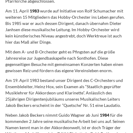
Pfarrkirche abgeschlossen.
Am 11. April
1983
wurde auf Initiative von Rolf Schumacher mit
weiteren 15 Mitgliedern das Hobby-Orchester ins Leben gerufen.
Bis 1985 war er auch dessen Dirigent, danach übernahm Dieter
Janhsen diese musikalische Leitung. Im Hobby-Orchester wird
kein künstlerisches Niveau angestrebt, doch Werktreue ist auch
hier das Maß aller Dinge.
Mit dem A- und B-Orchester geht es Pfingsten auf die größe
Jahresreise zur Jugendbaskapelle nach Sonthofen. Diese
gegenseitigen Besuche mit gemeinsamen Konzerten haben einen
gewissen Reiz und fördern das eigene Vereinsleben enorm.
Am 19. April 1983 bestand unser Dirigent des C-Orchesters und
Ensembleleiter, Heinz Hox, sein Examen als “Staatlich geprüfter
Musiklehrer für Akkordeon und Klarinette”. Anlässlich des
25jährigen Dirigentenjubiläums unseres Musikalischen Leiters
Jakob Beckers erscheint in der ”Quetsche” Nr. 51 eine Laudatio.
Neben Jakob Beckers nimmt Guido Wagner ab Juni
1984
für die
kommenden 2 Jahre seine musikalische Arbeit bei uns auf. Seinen
Namen kennt man in der Akkordeonwelt, ist er doch Träger der