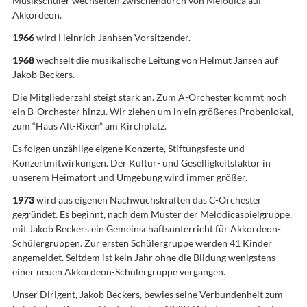
Musikschüler wechselten zwischendurch von Melodica auf
Akkordeon.
1966
wird Heinrich Janhsen Vorsitzender.
1968
wechselt die musikalische Leitung von Helmut Jansen auf
Jakob Beckers.
Die Mitgliederzahl steigt stark an. Zum A-Orchester kommt noch
ein B-Orchester hinzu. Wir ziehen um in ein größeres Probenlokal,
zum “Haus Alt-Rixen” am Kirchplatz.
Es folgen unzählige eigene Konzerte, Stiftungsfeste und
Konzertmitwirkungen. Der Kultur- und Geselligkeitsfaktor in
unserem Heimatort und Umgebung wird immer größer.
1973
wird aus eigenen Nachwuchskräften das C-Orchester
gegründet. Es beginnt, nach dem Muster der Melodicaspielgruppe,
mit Jakob Beckers ein Gemeinschaftsunterricht für Akkordeon-
Schülergruppen. Zur ersten Schülergruppe werden 41 Kinder
angemeldet. Seitdem ist kein Jahr ohne die Bildung wenigstens
einer neuen Akkordeon-Schülergruppe vergangen.
Unser Dirigent, Jakob Beckers, bewies seine Verbundenheit zum