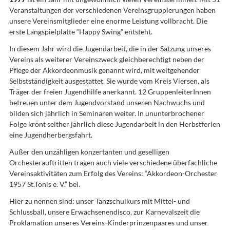
Veranstaltungen der verschiedenen Vereinsgruppierungen haben
unsere Vereinsmitglieder eine enorme Leistung vollbracht. Die
erste Langspielplatte “Happy Swing” entsteht.
In diesem Jahr wird die Jugendarbeit, die in der Satzung unseres
Vereins als weiterer Vereinszweck gleichberechtigt neben der
Pflege der Akkordeonmusik genannt wird, mit weitgehender
Selbstständigkeit ausgestattet. Sie wurde vom Kreis Viersen, als
Träger der freien Jugendhilfe anerkannt. 12 GruppenleiterInnen
betreuen unter dem Jugendvorstand unseren Nachwuchs und
bilden sich jährlich in Seminaren weiter. In ununterbrochener
Folge krönt seither jährlich diese Jugendarbeit in den Herbstferien
eine Jugendherbergsfahrt.
Außer den unzähligen konzertanten und geselligen
Orchesterauftritten tragen auch viele verschiedene überfachliche
Vereinsaktivitäten zum Erfolg des Vereins: “Akkordeon-Orchester
1957 St.Tönis e. V.” bei.
Hier zu nennen sind: unser Tanzschulkurs mit Mittel- und
Schlussball, unsere Erwachsenendisco, zur Karnevalszeit die
Proklamation unseres Vereins-Kinderprinzenpaares und unser