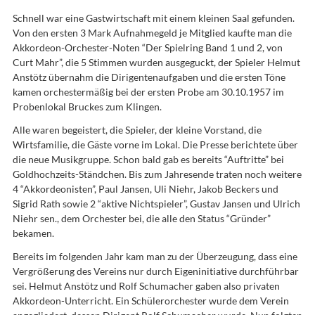
Schnell war eine Gastwirtschaft mit einem kleinen Saal gefunden.
Von den ersten 3 Mark Aufnahmegeld je Mitglied kaufte man die
Akkordeon-Orchester-Noten “Der Spielring Band 1 und 2, von
Curt Mahr”, die 5 Stimmen wurden ausgeguckt, der Spieler Helmut
Anstötz übernahm die Dirigentenaufgaben und die ersten Töne
kamen orchestermäßig bei der ersten Probe am 30.10.1957 im
Probenlokal Bruckes zum Klingen.
Alle waren begeistert, die Spieler, der kleine Vorstand, die
Wirtsfamilie, die Gäste vorne im Lokal. Die Presse berichtete über
die neue Musikgruppe. Schon bald gab es bereits “Auftritte” bei
Goldhochzeits-Ständchen. Bis zum Jahresende traten noch weitere
4 “Akkordeonisten”, Paul Jansen, Uli Niehr, Jakob Beckers und
Sigrid Rath sowie 2 “aktive Nichtspieler”, Gustav Jansen und Ulrich
Niehr sen., dem Orchester bei, die alle den Status “Gründer”
bekamen.
Bereits im folgenden Jahr kam man zu der Überzeugung, dass eine
Vergrößerung des Vereins nur durch Eigeninitiative durchführbar
sei. Helmut Anstötz und Rolf Schumacher gaben also privaten
Akkordeon-Unterricht. Ein Schülerorchester wurde dem Verein