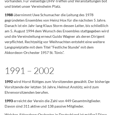
vorhanden. Für vielseitige DHV-Treffen und Veranstaltungen bot
und bietet unser Vereinsheim Platz.
1988
übernimmt Uwe Schumacher die Leitung des 1978
gegründeten Ensembles von Heinz Hox für die nächsten 5 Jahre.
Danach ist ein Jahr lang Klaus Storm dessen Leiter, bis schließlich
am 5. August 1994 dem Wunsch des Ensembles stattgegeben wird
und die Vereinsleitung erneut Guido Wagner als deren Dirigent
verpflichtet. Rechtzeitig vor Weihnachten entsteht eine weitere
Langspielplatte mit dem Titel “Festliche Stunde” mit dem
Akkordeon-Orchester 1957 St. Tönis”.
1991 – 2002
1992
wird Horst Röttges zum Vorsitzenden gewählt. Der bisherige
Vorsitzende der letzten 16 Jahre, Helmut Anstötz, wird zum
Ehrenvorsitzenden berufen.
1993
erreicht der Verein die Zahl von 449 Gesamtmitglieder.
Davon sind 311 aktive und 138 passive Mitglieder.
Welches Akkordeon-Orchester in Deutschland ist größer? Diese