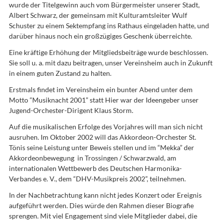
wurde der Titelgewinn auch vom Bürgermeister unserer Stadt,
Albert Schwarz, der gemeinsam mit Kulturamtsleiter Wulf
Schuster zu einem Sektempfang ins Rathaus eingeladen hatte, und
darüber hinaus noch ein großzügiges Geschenk überreichte.
Eine kräftige Erhöhung der Mitgliedsbeiträge wurde beschlossen.
Sie soll u. a. mit dazu beitragen, unser Vereinsheim auch in Zukunft
in einem guten Zustand zu halten.
Erstmals findet im Vereinsheim ein bunter Abend unter dem
Motto “Musiknacht 2001” statt Hier war der Ideengeber unser
Jugend-Orchester-Dirigent Klaus Storm.
Auf die musikalischen Erfolge des Vorjahres will man sich nicht
ausruhen. Im Oktober 2002 will das Akkordeon-Orchester St.
Tönis seine Leistung unter Beweis stellen und im “Mekka” der
Akkordeonbewegung in Trossingen / Schwarzwald, am
internationalen Wettbewerb des Deutschen Harmonika-
Verbandes e. V., dem “DHV-Musikpreis 2002”, teilnehmen.
In der Nachbetrachtung kann nicht jedes Konzert oder Ereignis
aufgeführt werden. Dies würde den Rahmen dieser Biografie
sprengen. Mit viel Engagement sind viele Mitglieder dabei, die