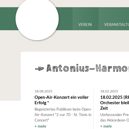
VEREIN
VERANSTALT
->
Antonius-Harmon
18.08.2025
18.02.2025
Open-Air-Konzert ein voller
18.02.2025 (R
Erfolg *
Orchester blei
Zeit
Begeistertes Publikum beim Open-
Air-Konzert "2 vor 70 - St. Tönis in
Umfassender Pres
Concert"
das Akkordeon-O
mehr
mehr