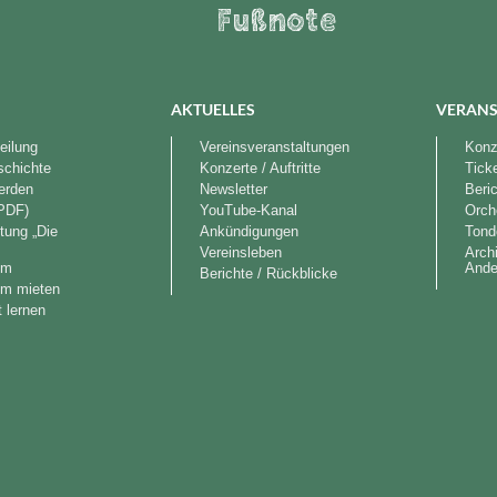
Fußnote
AKTUELLES
VERANS
eilung
Vereinsveranstaltungen
Konze
schichte
Konzerte / Auftritte
Tick
werden
Newsletter
Beri
PDF)
YouTube-Kanal
Orch
tung „Die
Ankündigungen
Tond
“
Vereinsleben
Arch
im
Ande
Berichte / Rückblicke
im mieten
 lernen