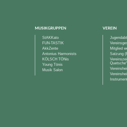
MUSIKGRUPPEN
VEREIN
StAKKato
Jugendabt
FUN-TASTIK
Vereinsge
AkkZente
Mitglied 
Antonius Harmonists
Satzung (
KÖLSCH TÖNis
Vereinszei
Quetsche
Young Tönis
Vereinshe
Musik Salon
Vereinshe
Instrument