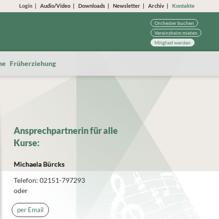
Login
Audio/Video
Downloads
Newsletter
Archiv
Kontakte
Orchester buchen
Vereinsheim mieten
Mitglied werden
he Früherziehung
Ansprechpartnerin für alle
Kurse:
Michaela Bürcks
Telefon: 02151-797293
oder
per Email