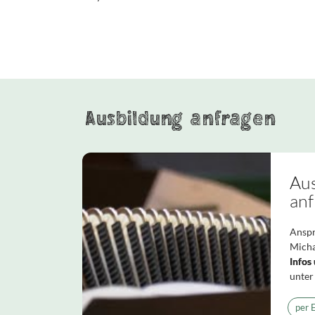
Ausbildung anfragen
Au
anf
Anspr
Micha
Infos
unter
per 