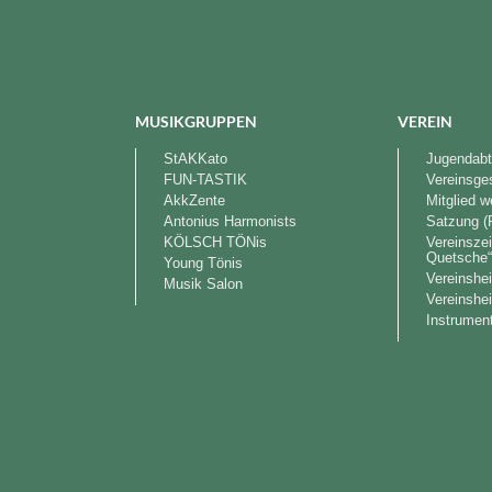
MUSIKGRUPPEN
VEREIN
StAKKato
Jugendabt
FUN-TASTIK
Vereinsge
AkkZente
Mitglied 
Antonius Harmonists
Satzung (
KÖLSCH TÖNis
Vereinszei
Quetsche
Young Tönis
Vereinshe
Musik Salon
Vereinshe
Instrument