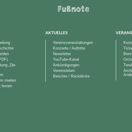
Fußnote
AKTUELLES
VERANS
eilung
Vereinsveranstaltungen
Konze
schichte
Konzerte / Auftritte
Tick
werden
Newsletter
Beri
PDF)
YouTube-Kanal
Orch
tung „Die
Ankündigungen
Tond
“
Vereinsleben
Arch
im
Ande
Berichte / Rückblicke
im mieten
 lernen