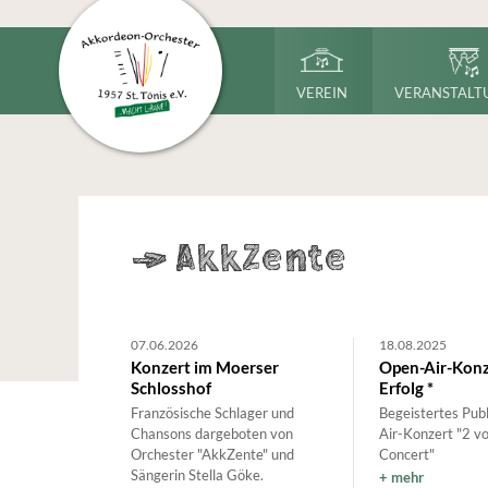
VEREIN
VERANSTALT
->
AkkZente
07.06.2026
18.08.2025
Konzert im Moerser
Open-Air-Konze
Schlosshof
Erfolg *
Französische Schlager und
Begeistertes Pub
Chansons dargeboten von
Air-Konzert "2 vor
Orchester "AkkZente" und
Concert"
Sängerin Stella Göke.
mehr