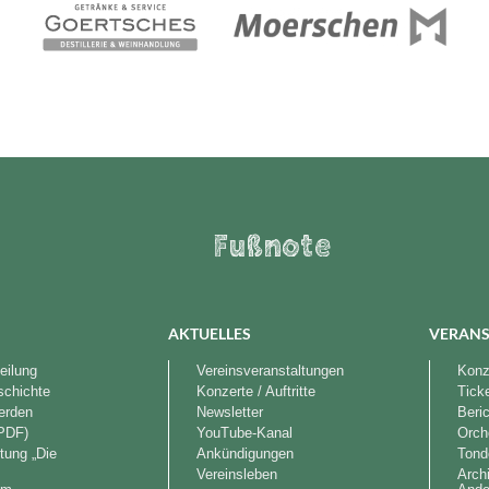
Fußnote
AKTUELLES
VERANS
eilung
Vereinsveranstaltungen
Konze
schichte
Konzerte / Auftritte
Tick
werden
Newsletter
Beri
PDF)
YouTube-Kanal
Orch
tung „Die
Ankündigungen
Tond
“
Vereinsleben
Arch