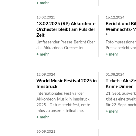
mehr
18.02.2025
16.12.2024
18.02.2025 (RP) Akkordeon-
Bericht und Bi
Orchester bleibt am Puls der
Weihnachts-M
Zeit
*
Umfassender Presse-Bericht über
Fotoimpressione
das Akkordeon-Orechester
Pressebericht vo
mehr
mehr
12.09.2024
01.08.2024
World Music Festival 2025 in
Tickets: AkkZ
Innsbruck
Krimi-Dinner
Internationales Festival der
21. Sept. ausver
Akkordeon-Musik in Innsbruck
gibt es eine zwei
2025 - Datum steht fest, erste
für 22. Sept. noch
Infos zu unserer Teilnahme.
mehr
mehr
30.09.2021