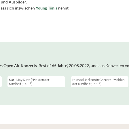
 und Ausbilder.
dass sich inzwischen
Young Tönis
nennt.
Durch das Laden von
Durch das Laden von
Youtube-Videos werden
Youtube-Videos werden
es Open Air Konzerts ‘Best of 65 Jahre’, 20.08.2022, und aus Konzerten 
persönliche Daten an
persönliche Daten an
Google-Server übertragen.
Google-Server übertragen.
Mehr Infos in unserer
Mehr Infos in unserer
Karl May Suite ("Helden der
Michael Jackson in Concert ("Helden
Datenschutzerklärung
Datenschutzerklärung
Kindheit", 2026)
der Kindheit", 2026)
Zustimmen
Zustimmen