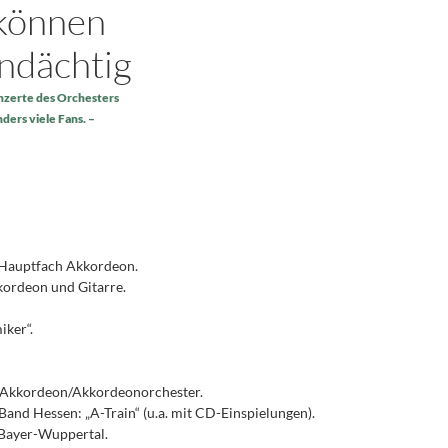
können
ndächtig
nzerte des Orchesters
ders viele Fans.
Hauptfach Akkordeon.
kkordeon und Gitarre.
ker“.
 Akkordeon/Akkordeonorchester.
and Hessen: „A-Train“ (u.a. mit CD-Einspielungen).
 Bayer-Wuppertal.