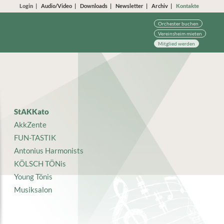
Login
Audio/Video
Downloads
Newsletter
Archiv
Kontakte
Orchester buchen
Vereinsheim mieten
Mitglied werden
StAKKato
AkkZente
FUN-TASTIK
Antonius Harmonists
KÖLSCH TÖNis
Young Tönis
Musiksalon