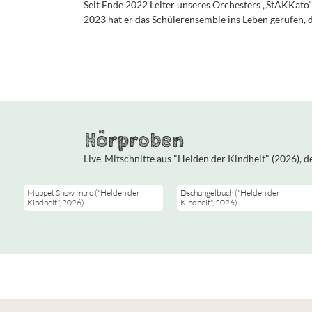
Seit Ende 2022 Leiter unseres Orchesters „StAKKato“
2023 hat er das Schülerensemble ins Leben gerufen, 
Hörproben
Durch das Laden von
Durch das Laden von
Youtube-Videos werden
Youtube-Videos werden
Live-Mitschnitte aus "Helden der Kindheit" (2026), d
persönliche Daten an
persönliche Daten an
Google-Server übertragen.
Google-Server übertragen.
Mehr Infos in unserer
Mehr Infos in unserer
Muppet Show Intro ("Helden der
Dschungelbuch ("Helden der
Datenschutzerklärung
Datenschutzerklärung
Kindheit", 2026)
Kindheit", 2026)
Zustimmen
Zustimmen