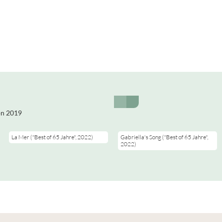
Durch das Laden von
Durch das Laden von
Youtube-Videos werden
Youtube-Videos werden
von 2019
persönliche Daten an
persönliche Daten an
Google-Server übertragen.
Google-Server übertragen.
Mehr Infos in unserer
Mehr Infos in unserer
La Mer ("Best of 65 Jahre", 2022)
Gabriella's Song ("Best of 65 Jahre",
Datenschutzerklärung
Datenschutzerklärung
2022)
Zustimmen
Zustimmen