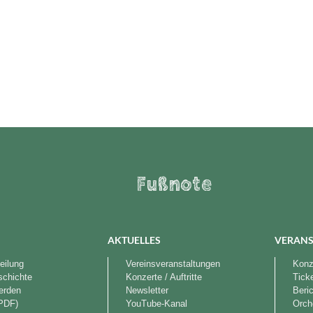
Fußnote
AKTUELLES
VERANS
eilung
Vereinsveranstaltungen
Konze
schichte
Konzerte / Auftritte
Tick
werden
Newsletter
Beri
PDF)
YouTube-Kanal
Orch