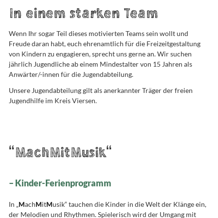
In einem starken Team
Wenn Ihr sogar Teil dieses motivierten Teams sein wollt und
Freude daran habt, euch ehrenamtlich für die Freizeitgestaltung
von Kindern zu engagieren, sprecht uns gerne an. Wir suchen
jährlich Jugendliche ab einem Mindestalter von 15 Jahren als
Anwärter/-innen für die Jugendabteilung.
Unsere Jugendabteilung gilt als anerkannter Träger der freien
Jugendhilfe im Kreis Viersen.
“MachMitMusik“
– Kinder-Ferienprogramm
In „
M
ach
M
it
M
usik“ tauchen die Kinder in die Welt der Klänge ein,
der Melodien und Rhythmen. Spielerisch wird der Umgang mit