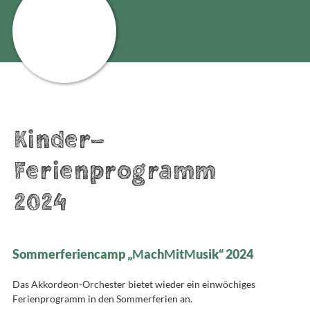
Kinder-
Ferienprogramm
2024
Sommerferiencamp „
M
ach
M
it
M
usik“ 2024
Das Akkordeon-Orchester bietet wieder ein einwöchiges
Ferienprogramm in den Sommerferien an.