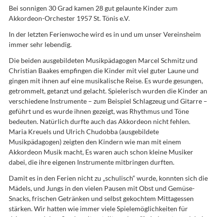
Bei sonnigen 30 Grad kamen 28 gut gelaunte Kinder zum
Akkordeon-Orchester 1957 St. Tönis e.V.
In der letzten Ferienwoche wird es in und um unser Vereinsheim
immer sehr lebendig.
Die beiden ausgebildeten Musikpädagogen Marcel Schmitz und
Christian Baakes empfingen die Kinder mit viel guter Laune und
gingen mit ihnen auf eine musikalische Reise. Es wurde gesungen,
getrommelt, getanzt und gelacht. Spielerisch wurden die Kinder an
verschiedene Instrumente – zum Beispiel Schlagzeug und Gitarre –
geführt und es wurde ihnen gezeigt, was Rhythmus und Töne
bedeuten. Natürlich durfte auch das Akkordeon nicht fehlen.
Maria Kreuels und Ulrich Chudobba (ausgebildete
Musikpädagogen) zeigten den Kindern wie man mit einem
Akkordeon Musik macht, Es waren auch schon kleine Musiker
dabei, die ihre eigenen Instrumente mitbringen durften.
Damit es in den Ferien nicht zu „schulisch“ wurde, konnten sich die
Mädels, und Jungs in den vielen Pausen mit Obst und Gemüse-
Snacks, frischen Getränken und selbst gekochtem Mittagessen
stärken. Wir hatten wie immer viele Spielemöglichkeiten für