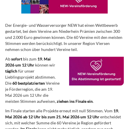
Der Energie- und Wasserversorger NEW hat einen Wettbewerb
gestartet, bei dem Vereine am Niederhein Prämien zwischen 300
und 2.000 Euro gewinnen können. Die 60 Vereine mit den meisten
Stimmen werden berücksichtigt. In unserer Region Viersen
nehmen schon über hundert Vereine teil.
Ab
sofort
bis zum
19. Mai
2026 um 12 Uhr
können wir
täglich
für unser
Lieblingsprojekt abstimmen.
Die
60 bestplatzierten
Vereine
je Förderregion, die am 19.
Mai 2026 um 12 Uhr die
meisten Stimmen aufweisen,
ziehen ins Finale ein
.
Im Finale starten alle Projekte erneut mit null Stimmen. Vom
19.
Mai 2026 ab 12 Uhr bis zum 21. Mai 2026 um 12 Uhr
entscheidet
sich, mit welcher Summe die 60 Vereine je Region gefördert
werden.
Im Finale
kann nicht mehr täglich, sondern nur noch