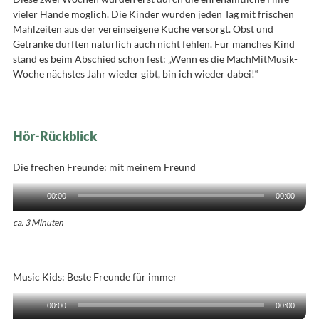
vieler Hände möglich. Die Kinder wurden jeden Tag mit frischen
Mahlzeiten aus der vereinseigene Küche versorgt. Obst und
Getränke durften natürlich auch nicht fehlen. Für manches Kind
stand es beim Abschied schon fest: „Wenn es die MachMitMusik-
Woche nächstes Jahr wieder gibt, bin ich wieder dabei!“
Hör-Rückblick
Die frechen Freunde: mit meinem Freund
Audio-
00:00
00:00
Player
ca. 3 Minuten
Music Kids: Beste Freunde für immer
Audio-
00:00
00:00
Player