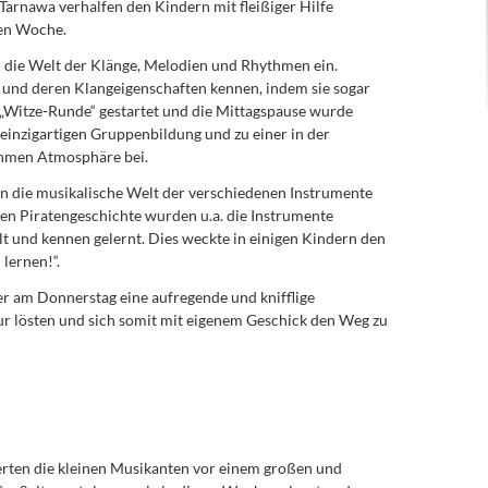
arnawa verhalfen den Kindern mit fleißiger Hilfe
hen Woche.
n die Welt der Klänge, Melodien und Rhythmen ein.
 und deren Klangeigenschaften kennen, indem sie sogar
 „Witze-Runde“ gestartet und die Mittagspause wurde
 einzigartigen Gruppenbildung und zu einer in der
hmen Atmosphäre bei.
n die musikalische Welt der verschiedenen Instrumente
en Piratengeschichte wurden u.a. die Instrumente
und kennen gelernt. Dies weckte in einigen Kindern den
lernen!“.
er am Donnerstag eine aufregende und knifflige
our lösten und sich somit mit eigenem Geschick den Weg zu
erten die kleinen Musikanten vor einem großen und