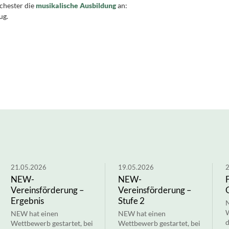
chester die
musikalische Ausbildung
an:
ug.
21.05.2026
19.05.2026
2
NEW-
NEW-
Vereinsförderung –
Vereinsförderung –
Ergebnis
Stufe 2
N
W
NEW hat einen
NEW hat einen
d
Wettbewerb gestartet, bei
Wettbewerb gestartet, bei