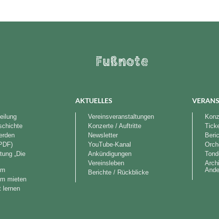
Fußnote
AKTUELLES
VERANS
eilung
Vereinsveranstaltungen
Konze
schichte
Konzerte / Auftritte
Tick
werden
Newsletter
Beri
PDF)
YouTube-Kanal
Orch
tung „Die
Ankündigungen
Tond
“
Vereinsleben
Arch
im
Ande
Berichte / Rückblicke
im mieten
 lernen