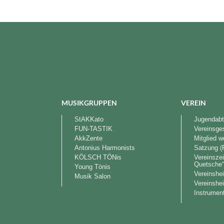
MUSIKGRUPPEN
VEREIN
StAKKato
Jugendabt
FUN-TASTIK
Vereinsge
AkkZente
Mitglied 
Antonius Harmonists
Satzung (
KÖLSCH TÖNis
Vereinszei
Quetsche
Young Tönis
Vereinshe
Musik Salon
Vereinshe
Instrument