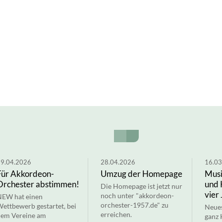
9.04.2026
28.04.2026
16.03
Für Akkordeon-
Umzug der Homepage
Musi
Orchester abstimmen!
und 
Die Homepage ist jetzt nur
vier
noch unter "akkordeon-
EW hat einen
orchester-1957.de" zu
ettbewerb gestartet, bei
Neues
erreichen.
em Vereine am
ganz 