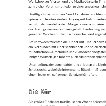
Workshop aus Viersen und die Musikpädagogin Tina T
zahlreicher Vereinsmitglieder zu einer unvergesslic
Dreißig Kinder zwischen 6 und 12 Jahren tauchten i
Spielerisch lernten sie den Umgang mit Instrumenten
selbst Instrumente bauten. Morgens wurde mit einer
durch ein gemeinsames Essen gefüllt. Beides trug zur
gesamten Woche spürbar harmonischen und angene
Am Mittwoch tauchten die Kinder mit Tina Tarnawa i
ein. Verbunden mit einer spannenden und spielerisch
Mundharmonika, Melodika und Akkordeon vorgestellt 
innigen Wunsch „Ich möchte auch Akkordeon spielen 
Unter Leitung der Jugendabteilung erlebten die Kind
Schatzsuche, wobei sie interessante Rätsel mit Brav
einem leckeren, gefrorenen Schatz erkämpften.
Die Kür
Als großes Finale der musikalischen Woche präsenti