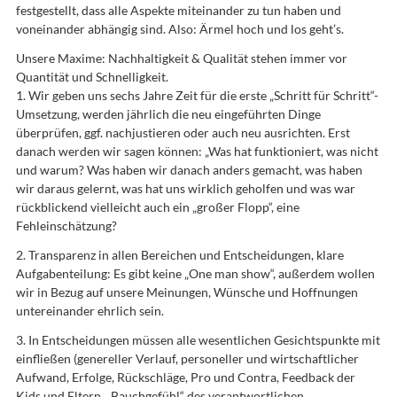
festgestellt, dass alle Aspekte miteinander zu tun haben und
voneinander abhängig sind. Also: Ärmel hoch und los geht’s.
Unsere Maxime: Nachhaltigkeit & Qualität stehen immer vor
Quantität und Schnelligkeit.
1. Wir geben uns sechs Jahre Zeit für die erste „Schritt für Schritt“-
Umsetzung, werden jährlich die neu eingeführten Dinge
überprüfen, ggf. nachjustieren oder auch neu ausrichten. Erst
danach werden wir sagen können: „Was hat funktioniert, was nicht
und warum? Was haben wir danach anders gemacht, was haben
wir daraus gelernt, was hat uns wirklich geholfen und was war
rückblickend vielleicht auch ein „großer Flopp“, eine
Fehleinschätzung?
2. Transparenz in allen Bereichen und Entscheidungen, klare
Aufgabenteilung: Es gibt keine „One man show“, außerdem wollen
wir in Bezug auf unsere Meinungen, Wünsche und Hoffnungen
untereinander ehrlich sein.
3. In Entscheidungen müssen alle wesentlichen Gesichtspunkte mit
einfließen (genereller Verlauf, personeller und wirtschaftlicher
Aufwand, Erfolge, Rückschläge, Pro und Contra, Feedback der
Kids und Eltern, „Bauchgefühl“ des verantwortlichen