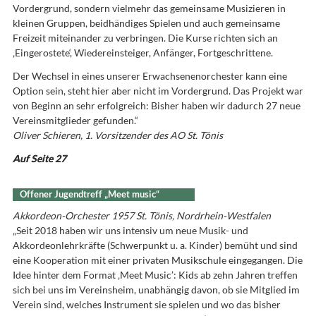
Vordergrund, sondern vielmehr das gemeinsame Musizieren in
kleinen Gruppen, beidhändiges Spielen und auch gemeinsame
Freizeit miteinander zu verbringen. Die Kurse richten sich an
‚Eingerostete‘, Wiedereinsteiger, Anfänger, Fortgeschrittene.
Der Wechsel in eines unserer Erwachsenenorchester kann eine
Option sein, steht hier aber nicht im Vordergrund. Das Projekt war
von Beginn an sehr erfolgreich: Bisher haben wir dadurch 27 neue
Vereinsmitglieder gefunden.“
Oliver Schieren, 1. Vorsitzender des AO St. Tönis
Auf Seite 27
Offener Jugendtreff „Meet music“
Akkordeon-Orchester 1957 St. Tönis, Nordrhein-Westfalen
„Seit 2018 haben wir uns intensiv um neue Musik- und
Akkordeonlehrkräfte (Schwerpunkt u. a. Kinder) bemüht und sind
eine Kooperation mit einer privaten Musikschule eingegangen. Die
Idee hinter dem Format ‚Meet Music’: Kids ab zehn Jahren treffen
sich bei uns im Vereinsheim, unabhängig davon, ob sie Mitglied im
Verein sind, welches Instrument sie spielen und wo das bisher