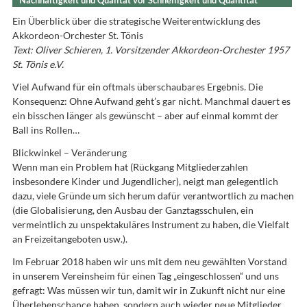
Nachhaltigkeit und Qualität vor Schnelligkeit und Quantität
Ein Überblick über die strategische Weiterentwicklung des
Akkordeon-Orchester St. Tönis
Text: Oliver Schieren, 1. Vorsitzender Akkordeon-Orchester 1957
St. Tönis e.V.
Viel Aufwand für ein oftmals überschaubares Ergebnis. Die
Konsequenz: Ohne Aufwand geht’s gar nicht. Manchmal dauert es
ein bisschen länger als gewünscht – aber auf einmal kommt der
Ball ins Rollen…
Blickwinkel – Veränderung
Wenn man ein Problem hat (Rückgang Mitgliederzahlen
insbesondere Kinder und Jugendlicher), neigt man gelegentlich
dazu, viele Gründe um sich herum dafür verantwortlich zu machen
(die Globalisierung, den Ausbau der Ganztagsschulen, ein
vermeintlich zu unspektakuläres Instrument zu haben, die Vielfalt
an Freizeitangeboten usw.).
Im Februar 2018 haben wir uns mit dem neu gewählten Vorstand
in unserem Vereinsheim für einen Tag „eingeschlossen“ und uns
gefragt: Was müssen wir tun, damit wir in Zukunft nicht nur eine
Überlebenschance haben, sondern auch wieder neue Mitglieder