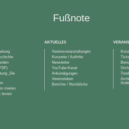
Fußnote
AKTUELLES
VERANS
eilung
Vereinsveranstaltungen
Konze
schichte
Konzerte / Auftritte
Tick
werden
Newsletter
Beri
PDF)
YouTube-Kanal
Orch
tung „Die
Ankündigungen
Tond
“
Vereinsleben
Arch
im
Ande
Berichte / Rückblicke
im mieten
 lernen