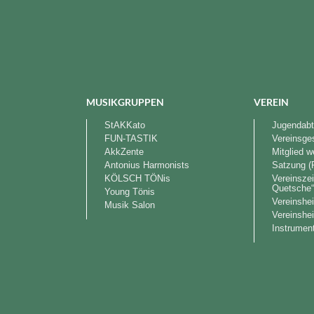
MUSIKGRUPPEN
VEREIN
StAKKato
Jugendabt
FUN-TASTIK
Vereinsge
AkkZente
Mitglied 
Antonius Harmonists
Satzung (
KÖLSCH TÖNis
Vereinszei
Quetsche
Young Tönis
Vereinshe
Musik Salon
Vereinshe
Instrument